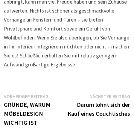
anbringt, kann man viel Freude haben und sein Zuhause
aufwerten. Nichts ist schöner als geschmackvolle
Vorhänge an Fenstern und Türen – sie bieten
Privatsphäre und Komfort sowie ein Gefühl von
Wohlbefinden. Wenn Sie also überlegen, ob Sie Vorhänge
in Ihr Interieur integrieren möchten oder nicht – machen
Sie es! Schließlich erhalten Sie mit relativ geringem
Aufwand großartige Ergebnisse!
Beitragsnavigation
Vorheriger
N
VORHERIGER BEITRAG
NÄCHSTER BEITRAG
Beitrag:
B
GRÜNDE, WARUM
Darum lohnt sich der
MÖBELDESIGN
Kauf eines Couchtisches
WICHTIG IST