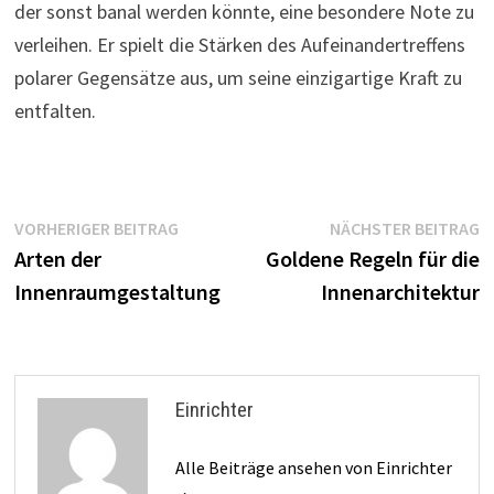
der sonst banal werden könnte, eine besondere Note zu
verleihen. Er spielt die Stärken des Aufeinandertreffens
polarer Gegensätze aus, um seine einzigartige Kraft zu
entfalten.
Beitragsnavigation
Vorheriger
N
VORHERIGER BEITRAG
NÄCHSTER BEITRAG
Beitrag:
B
Arten der
Goldene Regeln für die
Innenraumgestaltung
Innenarchitektur
Einrichter
Alle Beiträge ansehen von Einrichter