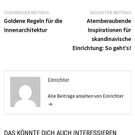
Beitragsnavigation
Vorheriger
N
VORHERIGER BEITRAG
NÄCHSTER BEITRAG
Beitrag:
B
Goldene Regeln für die
Atemberaubende
Innenarchitektur
Inspirationen für
skandinavische
Einrichtung: So geht’s!
Einrichter
Alle Beiträge ansehen von Einrichter
→
DAS KÖNNTE DICH AUCH INTERESSIEREN