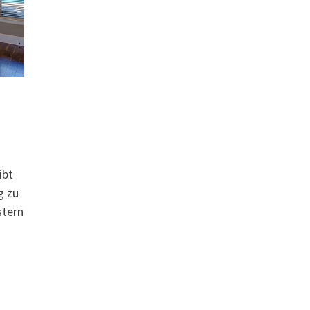
ibt
g zu
stern