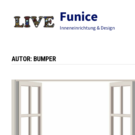
Zum
Funice
Inhalt
springen
Inneneinrichtung & Design
AUTOR:
BUMPER